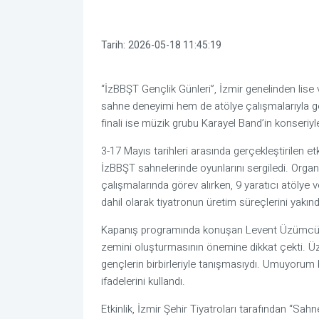
Tarih:
2026-05-18 11:45:19
“İzBBŞT Gençlik Günleri”, İzmir genelinden lise v
sahne deneyimi hem de atölye çalışmalarıyla g
finali ise müzik grubu Karayel Band’in konseriyle
3-17 Mayıs tarihleri arasında gerçekleştirilen etki
İzBBŞT sahnelerinde oyunlarını sergiledi. Org
çalışmalarında görev alırken, 9 yaratıcı atölye 
dahil olarak tiyatronun üretim süreçlerini yakı
Kapanış programında konuşan Levent Üzümcü, ge
zemini oluşturmasının önemine dikkat çekti. Ü
gençlerin birbirleriyle tanışmasıydı. Umuyorum bu 
ifadelerini kullandı.
Etkinlik, İzmir Şehir Tiyatroları tarafından “Sa