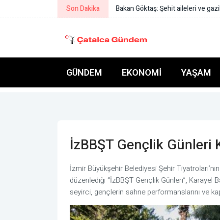
Son Dakika
İstanbul'da mülki idare amirleri
GÜNDEM
EKONOMI
YAŞAM
İzBBŞT Gençlik Günleri 
İzmir Büyükşehir Belediyesi Şehir Tiyatroları’
düzenlediği “İzBBŞT Gençlik Günleri”, Karayel B
seyirci, gençlerin sahne performanslarını ve kap