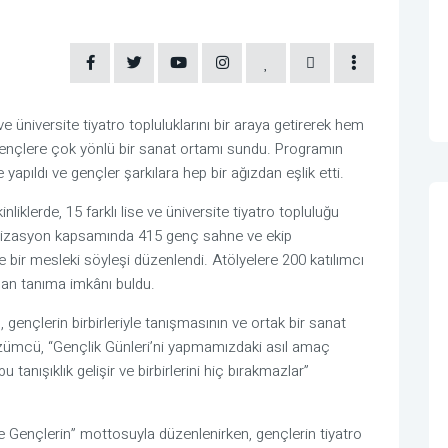
e üniversite tiyatro topluluklarını bir araya getirerek hem
ençlere çok yönlü bir sanat ortamı sundu. Programın
 yapıldı ve gençler şarkılara hep bir ağızdan eşlik etti.
nliklerde, 15 farklı lise ve üniversite tiyatro topluluğu
anizasyon kapsamında 415 genç sahne ve ekip
ve bir mesleki söyleşi düzenlendi. Atölyelere 200 katılımcı
ndan tanıma imkânı buldu.
nçlerin birbirleriyle tanışmasının ve ortak bir sanat
zümcü, “Gençlik Günleri’ni yapmamızdaki asıl amaç
tanışıklık gelişir ve birbirlerini hiç bırakmazlar”
hne Gençlerin” mottosuyla düzenlenirken, gençlerin tiyatro