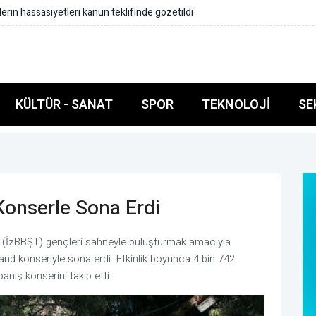
 toplandı
KÜLTÜR - SANAT
SPOR
TEKNOLOJI
SE
Konserle Sona Erdi
nın (İzBBŞT) gençleri sahneyle buluşturmak amacıyla
and konseriyle sona erdi. Etkinlik boyunca 4 bin 742
anış konserini takip etti.