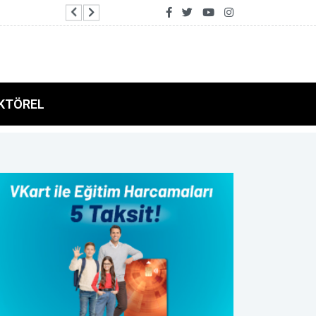
Cumhurbaşkanı Yardımcısı Yılmaz: Kanun teklifi
KTÖREL