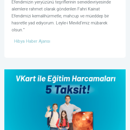
Efendimizin yeryüzünü teşriflerinin seneidevriyesinde
alemlere rahmet olarak gönderilen Fahri Kainat
Efendimizi kemalihürmetle, mahcup ve müeddep bir
hasretle yad ediyorum. Leyle-i Mevlid’imiz mübarek
olsun."
Hibya Haber Ajansı