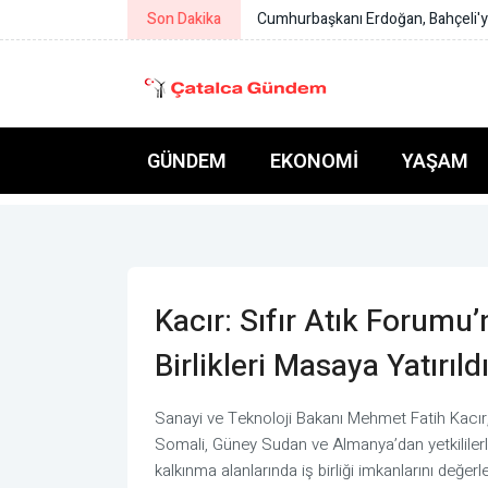
Son Dakika
Özel, şehit aileleri ve gazilere des
GÜNDEM
EKONOMI
YAŞAM
Kacır: Sıfır Atık Forumu
Birlikleri Masaya Yatırıld
Sanayi ve Teknoloji Bakanı Mehmet Fatih Kacır
Somali, Güney Sudan ve Almanya’dan yetkililerle 
kalkınma alanlarında iş birliği imkanlarını değerle