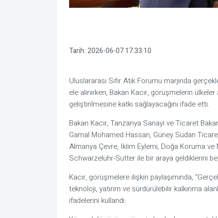
Tarih:
2026-06-07 17:33:10
Uluslararası Sıfır Atık Forumu marjında gerçekleşt
ele alınırken, Bakan Kacır, görüşmelerin ülkeler 
geliştirilmesine katkı sağlayacağını ifade etti.
Bakan Kacır, Tanzanya Sanayi ve Ticaret Bakan
Gamal Mohamed Hassan, Güney Sudan Ticaret v
Almanya Çevre, İklim Eylemi, Doğa Koruma ve N
Schwarzelühr-Sutter ile bir araya geldiklerini beli
Kacır, görüşmelere ilişkin paylaşımında, “Gerçe
teknoloji, yatırım ve sürdürülebilir kalkınma alanl
ifadelerini kullandı.