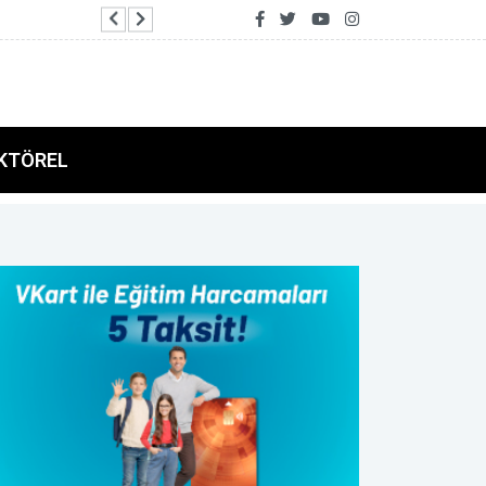
İçişleri Bakanlığı: 71 ilde uyuşturucu operasyon
KTÖREL