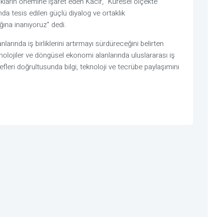
kların önemine işaret eden Kacır, “Küresel ölçekte
a tesis edilen güçlü diyalog ve ortaklık
ğına inanıyoruz” dedi.
larında iş birliklerini artırmayı sürdüreceğini belirten
nolojiler ve döngüsel ekonomi alanlarında uluslararası iş
efleri doğrultusunda bilgi, teknoloji ve tecrübe paylaşımını