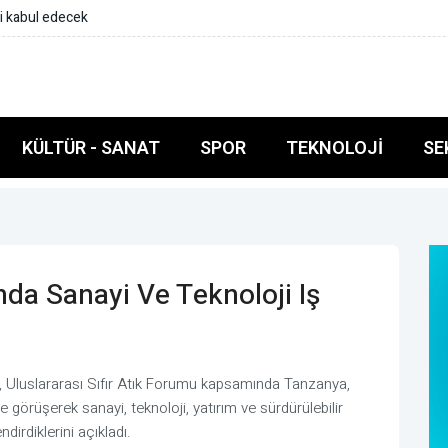
tek için Güvenpark’taki eylemi ziyaret etti
KÜLTÜR - SANAT
SPOR
TEKNOLOJI
SE
’nda Sanayi Ve Teknoloji Iş
ı
, Uluslararası Sıfır Atık Forumu kapsamında Tanzanya,
görüşerek sanayi, teknoloji, yatırım ve sürdürülebilir
ndirdiklerini açıkladı.