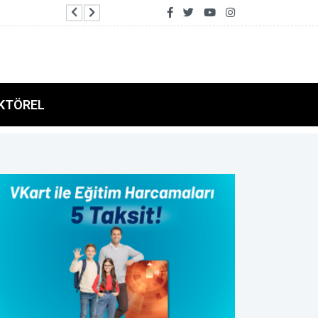
Bakan Bolat: Türkiye Yüzyılı hedefleri doğrult
KTÖREL