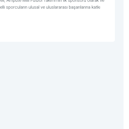
l, Ampute Milli Futbol Takımı’nın ilk sponsoru olarak ve 
elli sporcuların ulusal ve uluslararası başarılarına katkı 