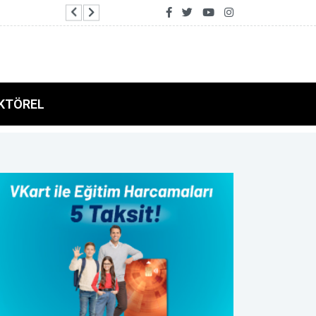
Dışişleri Bakanlığı'nda Suriye gündemli Kuruml
KTÖREL