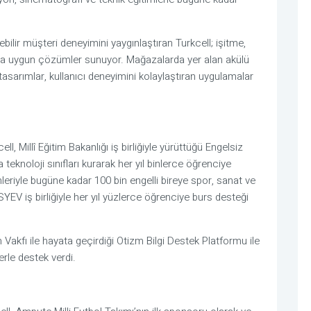
bilir müşteri deneyimini yaygınlaştıran Turkcell; işitme, 
rına uygun çözümler sunuyor. Mağazalarda yer alan akülü 
tasarımlar, kullanıcı deneyimini kolaylaştıran uygulamalar 
, Millî Eğitim Bakanlığı iş birliğiyle yürüttüğü Engelsiz 
eknoloji sınıfları kurarak her yıl binlerce öğrenciye 
eriyle bugüne kadar 100 bin engelli bireye spor, sanat ve 
SYEV iş birliğiyle her yıl yüzlerce öğrenciye burs desteği 
akfı ile hayata geçirdiği Otizm Bilgi Destek Platformu ile 
lerle destek verdi.