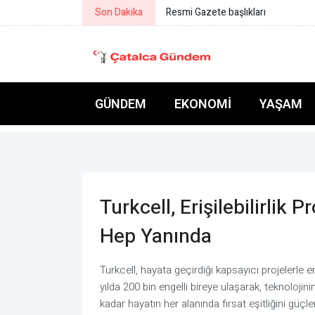
Son Dakika
Bakan Çiftçi: Türkeli’nin gönlümüz
GÜNDEM
EKONOMI
YAŞAM
Turkcell, Erişilebilirlik P
Hep Yanında
Turkcell, hayata geçirdiği kapsayıcı projelerle eri
yılda 200 bin engelli bireye ulaşarak, teknoloji
kadar hayatın her alanında fırsat eşitliğini güçle