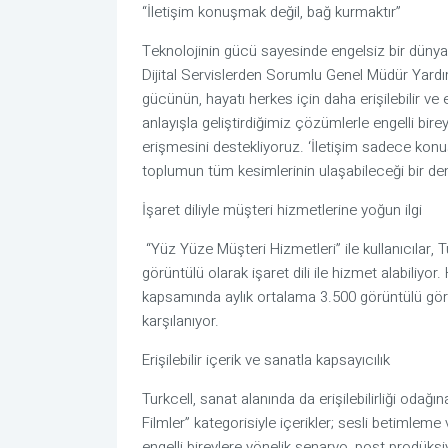
“İletişim konuşmak değil, bağ kurmaktır”
Teknolojinin gücü sayesinde engelsiz bir dünya k
Dijital Servislerden Sorumlu Genel Müdür Yardım
gücünün, hayatı herkes için daha erişilebilir ve 
anlayışla geliştirdiğimiz çözümlerle engelli bireyl
erişmesini destekliyoruz. ‘İletişim sadece konuş
toplumun tüm kesimlerinin ulaşabileceği bir d
İşaret diliyle müşteri hizmetlerine yoğun ilgi
 “Yüz Yüze Müşteri Hizmetleri” ile kullanıcılar, Turkcell mobil uygulaması veya mağazalar üzerinden 
görüntülü olarak işaret dili ile hizmet alabiliyo
kapsamında aylık ortalama 3.500 görüntülü görüş
karşılanıyor.
Erişilebilir içerik ve sanatla kapsayıcılık
Turkcell, sanat alanında da erişilebilirliği odağı
Filmler” kategorisiyle içerikler; sesli betimleme
engelli bireylere yönelik senaryo, post prodüksi