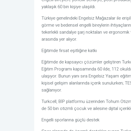
yaklaşık 60 bin kişiye ulaşıldı.
Türkiye genelindeki Engelsiz Mağazalar ile erişile
görme ve bedensel engelli bireylerin ihtiyaçla
tekerlekli sandalye şarj noktaları ve ergonomik 
arasında yer alıyor.
Eğitimde fırsat eşitliğine katkı
Eğitimde de kapsayıcı çözümler geliştiren Turkcell
Eğitim Programı kapsamında 60 ilde, 112 okulda t
ulaşıyor. Bunun yanı sıra Engelsiz Yaşam eğitiml
kişisel gelişim alanlarında içerik sunulurken; TE
sağlanıyor.
Turkcell, BİP platformu üzerinden Tohum Otizm V
de 50 bin otizmli çocuk ve ailesine dijital içerik
Engelli sporlarına güçlü destek