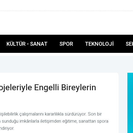
de müstesna bir yeri var
KÜLTÜR - SANAT
SPOR
TEKNOLOJI
SE
rojeleriyle Engelli Bireylerin
şilebilirlik çalışmalarını kararlılıkla sürdürüyor. Son bir
nin sunduğu imkânlarla iletişimden eğitime, sanattan spora
ndiriyor.