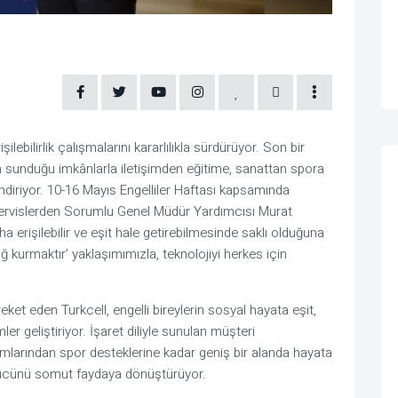
ilebilirlik çalışmalarını kararlılıkla sürdürüyor. Son bir 
nin sunduğu imkânlarla iletişimden eğitime, sanattan spora 
endiriyor. 10-16 Mayıs Engelliler Haftası kapsamında 
Servislerden Sorumlu Genel Müdür Yardımcısı Murat 
erişilebilir ve eşit hale getirebilmesinde saklı olduğuna 
 kurmaktır’ yaklaşımımızla, teknolojiyi herkes için 
reket eden Turkcell, engelli bireylerin sosyal hayata eşit, 
 geliştiriyor. İşaret diliyle sunulan müşteri 
tırımlarından spor desteklerine kadar geniş bir alanda hayata 
ci gücünü somut faydaya dönüştürüyor.