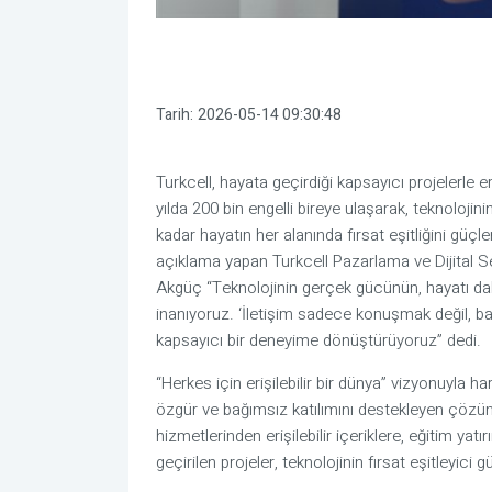
Tarih:
2026-05-14 09:30:48
Turkcell, hayata geçirdiği kapsayıcı projelerle eriş
yılda 200 bin engelli bireye ulaşarak, teknoloji
kadar hayatın her alanında fırsat eşitliğini güçl
açıklama yapan Turkcell Pazarlama ve Dijital 
Akgüç “Teknolojinin gerçek gücünün, hayatı daha 
inanıyoruz. ‘İletişim sadece konuşmak değil, bağ
kapsayıcı bir deneyime dönüştürüyoruz” dedi.
“Herkes için erişilebilir bir dünya” vizyonuyla ha
özgür ve bağımsız katılımını destekleyen çözümler
hizmetlerinden erişilebilir içeriklere, eğitim ya
geçirilen projeler, teknolojinin fırsat eşitleyi