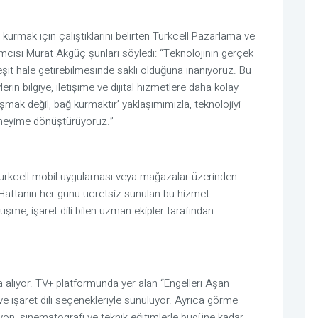
urmak için çalıştıklarını belirten Turkcell Pazarlama ve 
cısı Murat Akgüç şunları söyledi: “Teknolojinin gerçek 
eşit hale getirebilmesinde saklı olduğuna inanıyoruz. Bu 
erin bilgiye, iletişime ve dijital hizmetlere daha kolay 
mak değil, bağ kurmaktır’ yaklaşımımızla, teknolojiyi 
eneyime dönüştürüyoruz.” 
r. Haftanın her günü ücretsiz sunulan bu hizmet 
me, işaret dili bilen uzman ekipler tarafından 
na alıyor. TV+ platformunda yer alan “Engelleri Aşan 
 ve işaret dili seçenekleriyle sunuluyor. Ayrıca görme 
yon, sinematografi ve teknik eğitimlerle bugüne kadar 