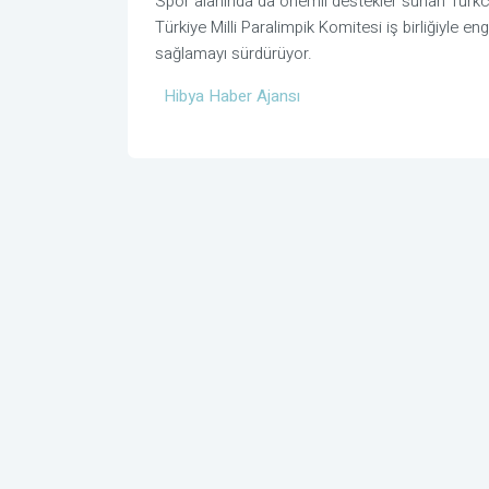
Spor alanında da önemli destekler sunan Turkcel
Türkiye Milli Paralimpik Komitesi iş birliğiyle eng
sağlamayı sürdürüyor.
Hibya Haber Ajansı